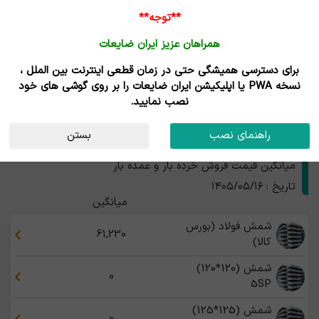
ورود /
**توجه**
ثبت نام
همراهان عزیز ایران ضایعات
خانه
قیمت روز
خریداران
فروشندگان
مزایدات
برای دسترسی همیشگی حتی در زمان قطعی اینترنت بین الملل ،
نتایج جستجوی قیمت
نسخه PWA یا اپلیکیشن ایران ضایعات را بر روی گوشی های خود
نصب نمایید.
محصولات فولاد و چدن
استان
راهنمای نصب
بستن
قیمت محصولات فولاد و چدن
میانگین قیمت فروش خرده بار و عمده بار
تاریخ : ۱۴۰۵/۰۵/۱۶
میانگین
شمش فولاد (بورس
61,230
کالا)
شمش (120*120)
0
5SP
شمش (125*125)
0