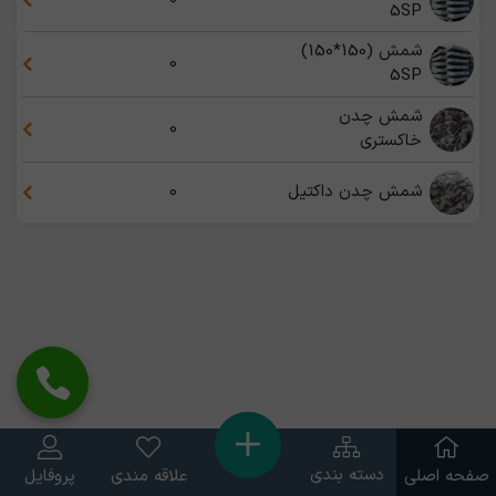
5SP
شمش (150*150)
0
5SP
شمش چدن
0
خاکستری
شمش چدن داکتیل
0
دسته بندی
صفحه اصلی
علاقه مندی
پروفایل