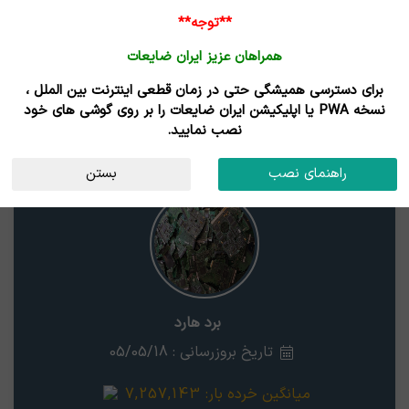
**توجه**
همراهان عزیز ایران ضایعات
برای دسترسی همیشگی حتی در زمان قطعی اینترنت بین الملل ،
نتایج جستجوی قیمت
نسخه PWA یا اپلیکیشن ایران ضایعات را بر روی گوشی های خود
نصب نمایید.
برد هارد
استان
راهنمای نصب
بستن
برد هارد
تاریخ بروزرسانی : 05/05/18
میانگین خرده بار:
7,257,143