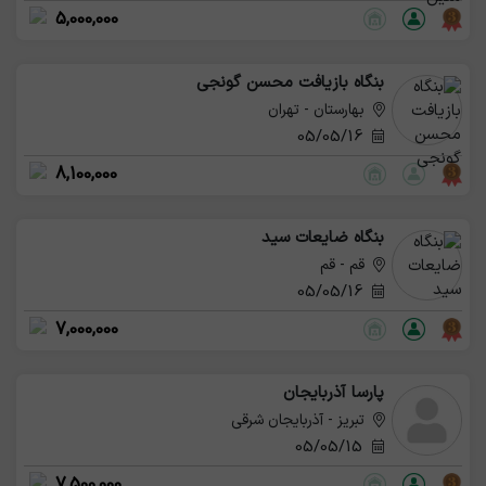
5,000,000
بنگاه بازیافت محسن گونجی
بهارستان - تهران
05/05/16
8,100,000
بنگاه ضایعات سید
قم - قم
05/05/16
7,000,000
پارسا آذربایجان
تبریز - آذربایجان شرقی
05/05/15
7,500,000