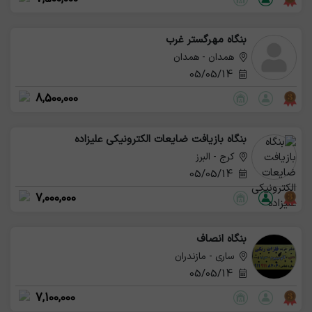
بنگاه مهرگستر غرب
همدان - همدان
05/05/14
8,500,000
بنگاه بازیافت ضایعات الکترونیکی علیزاده
کرج - البرز
05/05/14
7,000,000
بنگاه انصاف
ساری - مازندران
05/05/14
7,100,000