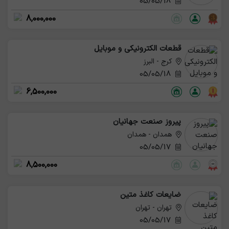
05/05/18
8,000,000
قطعات الکترونیکی و موبایل
کرج - البرز
05/05/18
6,500,000
پیروز صنعت جهانیان
همدان - همدان
05/05/17
8,500,000
ضایعات کاغذ متین
تهران - تهران
05/05/17