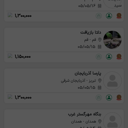
05/05/16
1,300,000
دلتا بازیافت
قم - قم
05/05/15
1,150,000
پارسا آذربایجان
تبریز - آذربایجان شرقی
05/05/15
1,300,000
بنگاه مهرگستر غرب
همدان - همدان