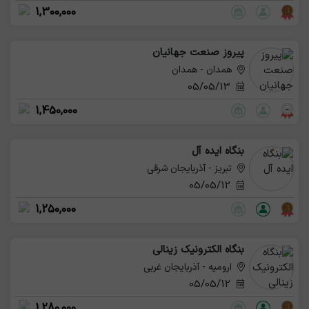
1,300,000
پیروز صنعت جهانیان
همدان - همدان
05/05/13
1,450,000
بنگاه ایده آل
تبریز - آذربایجان شرقی
05/05/12
1,250,000
بنگاه الکترونیک زینالی
ارومیه - آذربایجان غربی
05/05/12
1,280,000