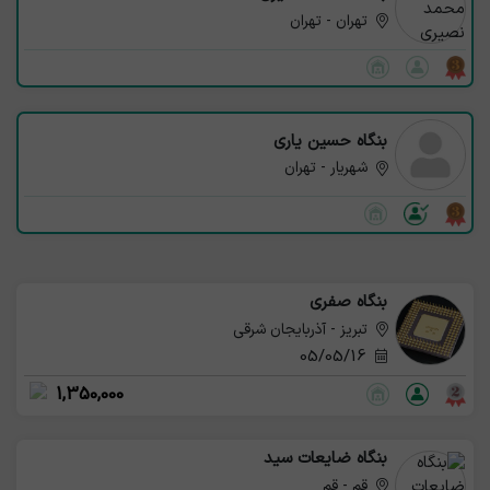
تهران - تهران
بنگاه حسین یاری
شهریار - تهران
بنگاه صفری
تبریز - آذربایجان شرقی
05/05/16
1,350,000
بنگاه ضایعات سید
قم - قم