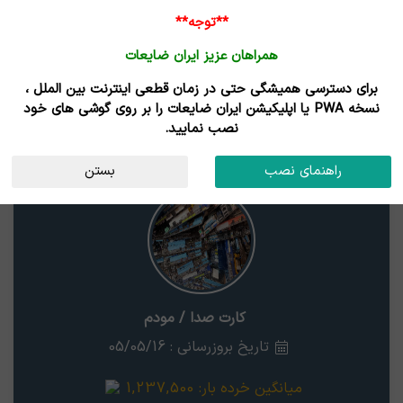
**توجه**
همراهان عزیز ایران ضایعات
برای دسترسی همیشگی حتی در زمان قطعی اینترنت بین الملل ،
نتایج جستجوی قیمت
نسخه PWA یا اپلیکیشن ایران ضایعات را بر روی گوشی های خود
نصب نمایید.
کارت صدا / مودم
استان
راهنمای نصب
بستن
کارت صدا / مودم
تاریخ بروزرسانی : 05/05/16
میانگین خرده بار:
1,237,500