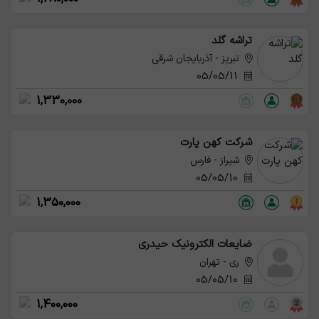
تراشه گلد
تبریز - آذربایجان شرقی
05/05/11
1,330,000
شرکت کهن پارت
شیراز - فارس
05/05/10
1,350,000
ضایعات الکترونیک حیدری
ری - تهران
05/05/10
1,400,000