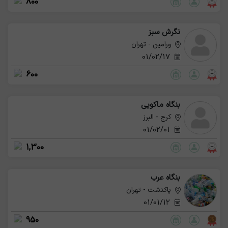
800
نگرش سبز
ورامین - تهران
01/02/17
600
بنگاه ماکویی
کرج - البرز
01/02/01
1,300
بنگاه عرب
پاکدشت - تهران
01/01/12
950