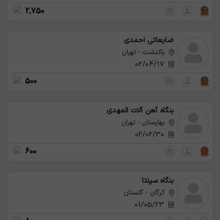
2,750
ضایعاتی احمدی
پاکدشت - تهران
02/04/17
500
بنگاه آهن آلات المهدی
بهارستان - تهران
02/02/30
600
بنگاه سپنتا
گرگان - گلستان
01/05/23