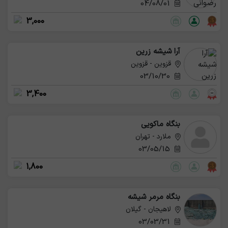
04/08/01
3,000
آرا شیشه زرین
قزوین - قزوین
03/10/30
3,400
بنگاه ماکویی
ملارد - تهران
03/05/15
1,800
بنگاه مرمر شیشه
لاهیجان - گیلان
03/03/31