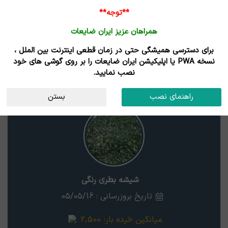
**توجه**
همراهان عزیز ایران ضایعات
برای دسترسی همیشگی حتی در زمان قطعی اینترنت بین الملل ،
نتایج جستجوی قیمت
نسخه PWA یا اپلیکیشن ایران ضایعات را بر روی گوشی های خود
نصب نمایید.
شیشه بطری رنگی
استان
راهنمای نصب
بستن
شیشه بطری رنگی
تاریخ بروزرسانی : 05/05/16
میانگین خرده بار:
2,500