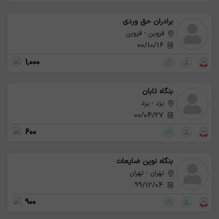
برادران حق وردی
قزوین - قزوین
00/10/16
1,000
بنگاه تابان
یزد - یزد
00/04/27
600
بنگاه نوین ضایعات
تهران - تهران
99/12/04
900