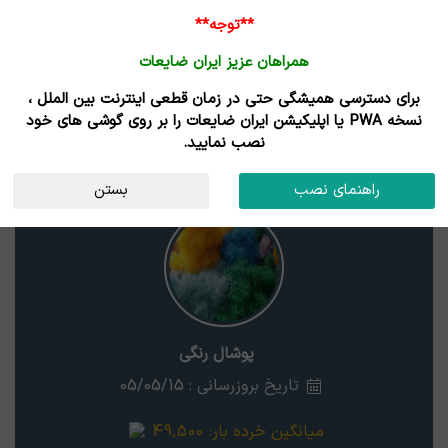
**توجه**
همراهان عزیز ایران ضایعات
برای دسترسی همیشگی حتی در زمان قطعی اینترنت بین الملل ،
نتایج جستجوی قیمت
نسخه PWA یا اپلیکیشن ایران ضایعات را بر روی گوشی های خود
نصب نمایید.
پوشال رنگی
استان
راهنمای نصب
بستن
پوشال رنگی
تاریخ بروزرسانی : 05/05/15
میانگین خرده بار:
49,500