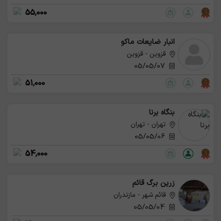
55,000
انبار ضایعات ماکو
قزوین - قزوین
05/05/07
51,000
بنگاه برنا
تهران - تهران
05/05/06
54,000
زرین برگ قائم
قائم شهر - مازندران
05/05/04