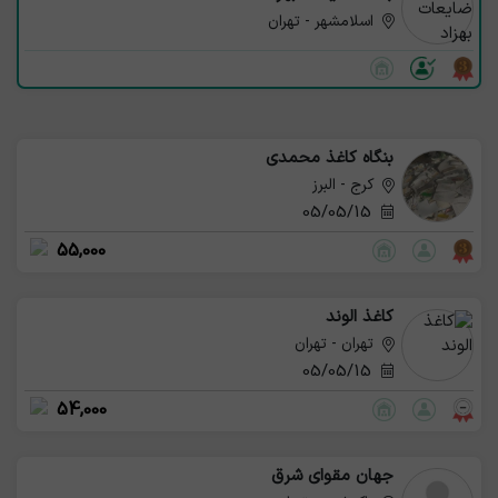
اسلامشهر - تهران
بنگاه کاغذ محمدی
کرج - البرز
05/05/15
55,000
کاغذ الوند
تهران - تهران
05/05/15
54,000
جهان مقوای شرق