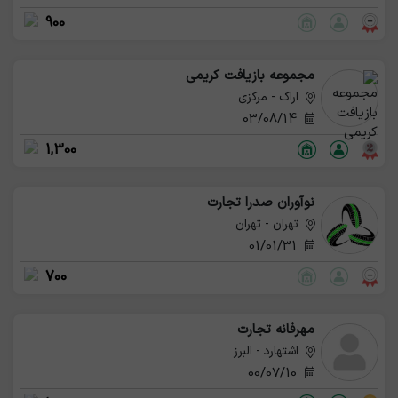
900
مجموعه بازیافت کریمی
اراک - مرکزی
03/08/14
1,300
نوآوران صدرا تجارت
تهران - تهران
01/01/31
700
مهرفانه تجارت
اشتهارد - البرز
00/07/10