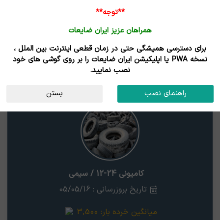
**توجه**
همراهان عزیز ایران ضایعات
برای دسترسی همیشگی حتی در زمان قطعی اینترنت بین الملل ،
نتایج جستجوی قیمت
نسخه PWA یا اپلیکیشن ایران ضایعات را بر روی گوشی های خود
نصب نمایید.
کامیونی 24-12 / سیمی
استان
راهنمای نصب
بستن
کامیونی 24-12 / سیمی
تاریخ بروزرسانی : 05/05/16
میانگین خرده بار:
3,500