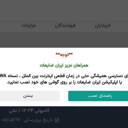
خریداران
فروشندگان
مزایدات
**توجه**
همراهان عزیز ایران ضایعات
برای دسترسی همیشگی حتی در زمان قطعی اینترنت
یا اپلیکیشن ایران ضایعات را بر روی گوشی های خود نصب نمایید.
راهنمای نصب
بستن
کامیونی 24-12 / نخی
تاریخ بروزرسانی : 05/05/17