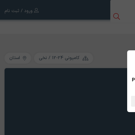
ورود / ثبت نام
کامیونی 24-12 / نخی
استان
 بین الملل ، نسخه PWA