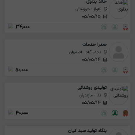
خالد بداوی
اهواز - خوزستان
05/05/15
34,000
صدرا خدمات
نجف آباد - اصفهان
05/05/14
50,000
تولیدی روشنائی
نکا - مازندران
05/05/14
40,000
بنگاه تولید سبد کیان