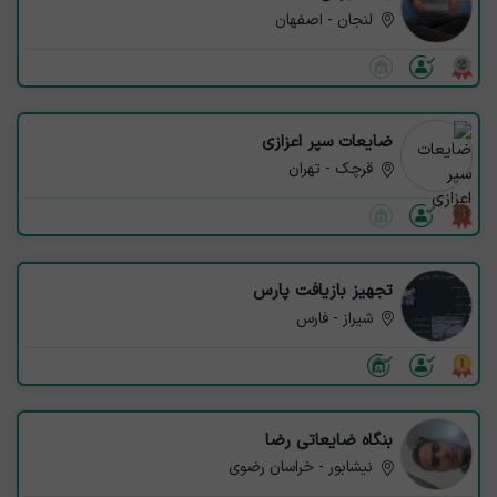
لنجان - اصفهان
ضایعات سپر اعزازی
قرچک - تهران
تجهیز بازیافت پارس
شیراز - فارس
بنگاه ضایعاتی رضا
نیشابور - خراسان رضوی