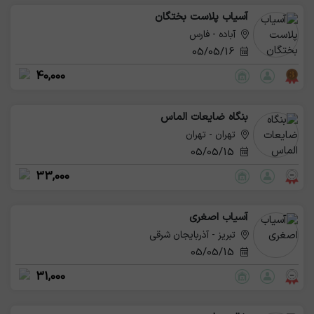
آسیاب‌ پلاست‌ بختگان
آباده - فارس
05/05/16
40,000
بنگاه ضایعات الماس
تهران - تهران
05/05/15
33,000
آسیاب اصغری
تبریز - آذربایجان شرقی
05/05/15
31,000