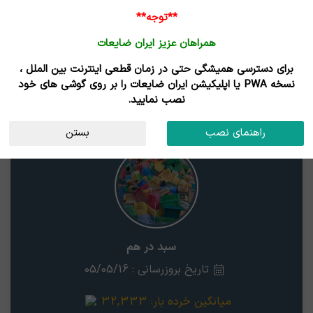
**توجه**
همراهان عزیز ایران ضایعات
برای دسترسی همیشگی حتی در زمان قطعی اینترنت بین الملل ،
نتایج جستجوی قیمت
نسخه PWA یا اپلیکیشن ایران ضایعات را بر روی گوشی های خود
نصب نمایید.
سبد در هم
استان
راهنمای نصب
بستن
سبد در هم
تاریخ بروزرسانی : 05/05/16
میانگین خرده بار:
32,333