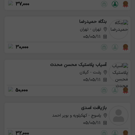
37,000
بنگاه حمیدرضا
تهران - تهران
05/05/11
30,000
آسیاب پلاستیک محسن محدث
رشت - گیلان
05/05/11
50,000
بازیافت اسدی
یاسوج - کهکیلویه و بویر احمد
05/05/11
32,000