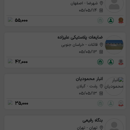
شهرضا - اصفهان
05/05/14
55,000
ضایعات پلاستیکی علیزاده
قائنات - خراسان جنوبی
05/05/13
42,000
انبار محموديان
رشت - گیلان
05/05/13
35,000
بنگاه رفیعی
تهران - تهران