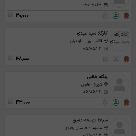
05/05/13
30,000
کارگاه سبد عبدی
قائم شهر - مازندران
05/05/12
48,000
بنگاه طالبی
شیراز - فارس
05/05/12
43,000
سپنتا توسعه عقیق
مشهد - خراسان رضوی
05/05/12