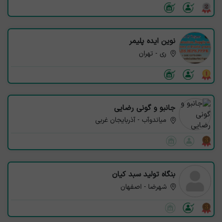
نوین ایده پلیمر
ری - تهران
جانبو و گونی رضایی
میاندوآب - آذربایجان غربی
بنگاه تولید سبد کیان
شهرضا - اصفهان