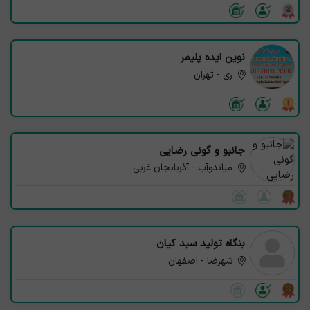
نوین ایده پلیمر
ری - تهران
جانبو و گونی رضایی
میاندوآب - آذربایجان غربی
بنگاه تولید سبد کیان
شهرضا - اصفهان