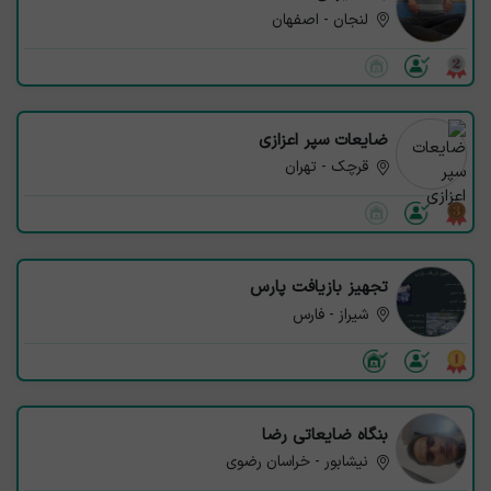
لنجان - اصفهان
ضایعات سپر اعزازی
قرچک - تهران
تجهیز بازیافت پارس
شیراز - فارس
بنگاه ضایعاتی رضا
نیشابور - خراسان رضوی