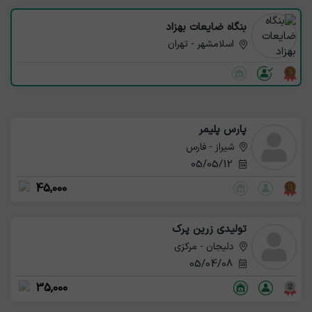
بنگاه ضایعات بهزاد
اسلامشهر - تهران
پارس پلیمر
شیراز - فارس
05/05/12
45,000
تولیدی زرین پرک
دلیجان - مرکزی
05/04/08
35,000