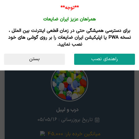
**توجه**
همراهان عزیز ایران ضایعات
برای دسترسی همیشگی حتی در زمان قطعی اینترنت بین الملل ،
نتایج جستجوی قیمت
نسخه PWA یا اپلیکیشن ایران ضایعات را بر روی گوشی های خود
نصب نمایید.
درب و لیبل
استان
راهنمای نصب
بستن
درب و لیبل
تاریخ بروزرسانی : 05/05/16
میانگین خرده بار:
45,000