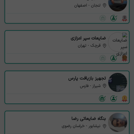
لنجان - اصفهان
ضایعات سپر اعزازی
قرچک - تهران
تجهیز بازیافت پارس
شیراز - فارس
بنگاه ضایعاتی رضا
نیشابور - خراسان رضوی