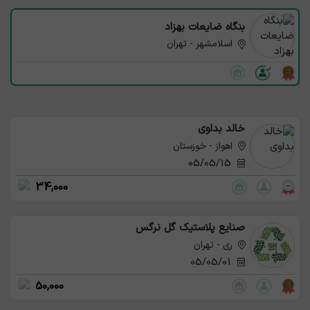
بنگاه ضایعات بهزاد
اسلامشهر - تهران
خالد بداوی
اهواز - خوزستان
05/05/15
34,000
صنایع پلاستیک گل نرگس
ری - تهران
05/05/01
50,000