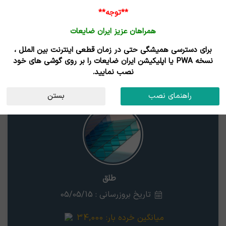
**توجه**
همراهان عزیز ایران ضایعات
برای دسترسی همیشگی حتی در زمان قطعی اینترنت بین الملل ،
نتایج جستجوی قیمت
نسخه PWA یا اپلیکیشن ایران ضایعات را بر روی گوشی های خود
نصب نمایید.
طلق
استان
راهنمای نصب
بستن
طلق
تاریخ بروزرسانی : 05/05/15
میانگین خرده بار:
34,000