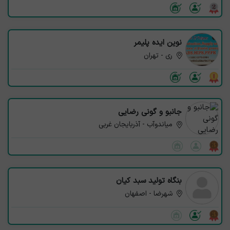
نوین ایده پلیمر
ری - تهران
جانبو و گونی رضایی
میاندوآب - آذربایجان غربی
بنگاه تولید سبد کیان
شهرضا - اصفهان