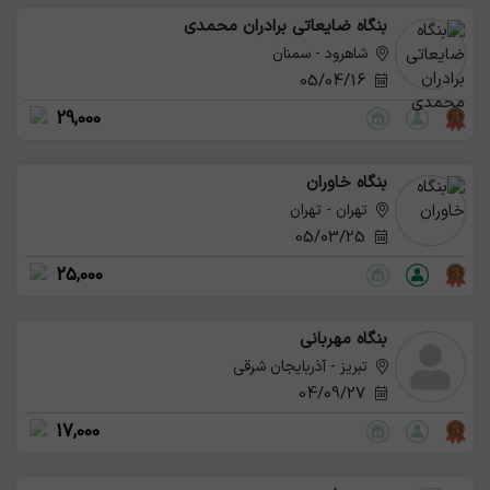
بنگاه ضایعاتی برادران محمدی
شاهرود - سمنان
05/04/16
29,000
بنگاه خاوران
تهران - تهران
05/03/25
25,000
بنگاه مهربانی
تبریز - آذربایجان شرقی
04/09/27
17,000