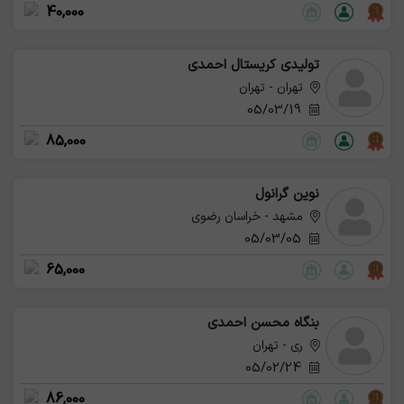
40,000
تولیدی کریستال احمدی
تهران - تهران
05/03/19
85,000
نوین گرانول
مشهد - خراسان رضوی
05/03/05
65,000
بنگاه محسن احمدی
ری - تهران
05/02/24
86,000