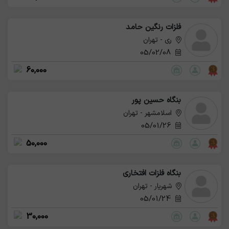
فلزات رنگین حامد
ری - تهران
05/02/08
60,000
بنگاه حسین پور
اسلامشهر - تهران
05/01/26
50,000
بنگاه فلزات افتخاری
شهریار - تهران
05/01/24
30,000