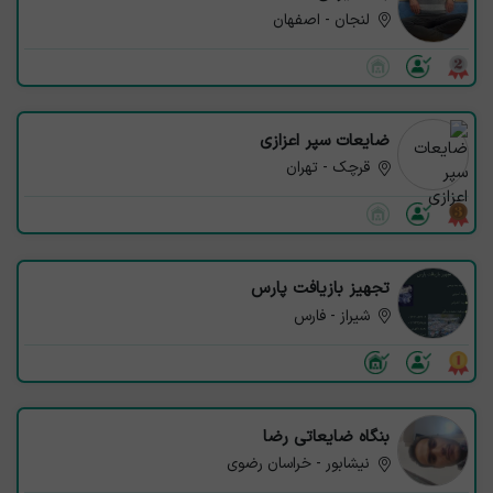
لنجان - اصفهان
ضایعات سپر اعزازی
قرچک - تهران
تجهیز بازیافت پارس
شیراز - فارس
بنگاه ضایعاتی رضا
نیشابور - خراسان رضوی