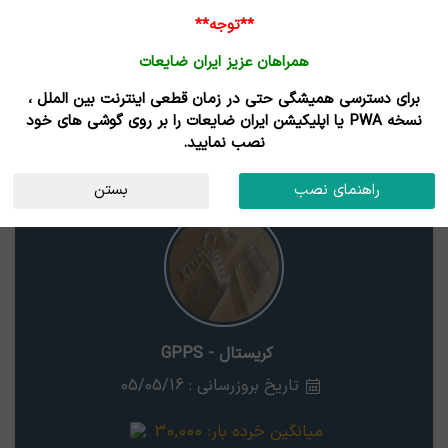
**توجه**
همراهان عزیز ایران ضایعات
برای دسترسی همیشگی حتی در زمان قطعی اینترنت بین الملل ،
نتایج جستجوی قیمت
نسخه PWA یا اپلیکیشن ایران ضایعات را بر روی گوشی های خود
نصب نمایید.
کریستال - GPPS
استان
راهنمای نصب
بستن
کریستال - GPPS
تاریخ بروزرسانی : 05/05/16
میانگین خرده بار:
30,000