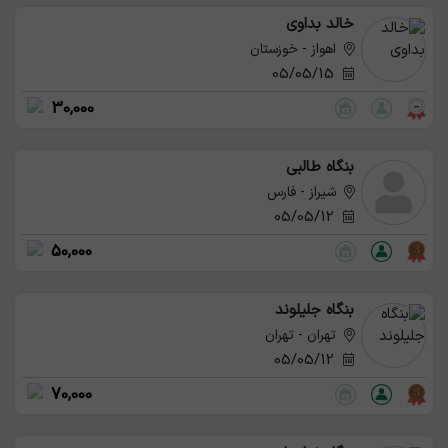
خالد بداوی
اهواز - خوزستان
05/05/15
30,000
بنگاه طالبی
شیراز - فارس
05/05/12
50,000
بنگاه جلیلوند
تهران - تهران
05/05/12
70,000