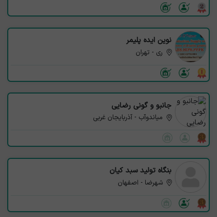
نوین ایده پلیمر
ری - تهران
جانبو و گونی رضایی
میاندوآب - آذربایجان غربی
بنگاه تولید سبد کیان
شهرضا - اصفهان