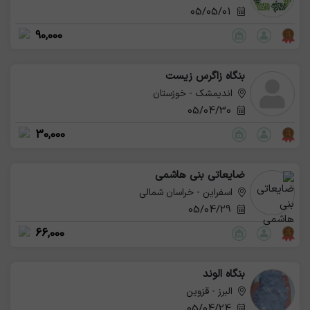
05/05/01
90,000
بنگاه زاگرس زیست
اندیمشک - خوزستان
05/04/30
30,000
ضایعاتی بنی هاشمی
اسفراین - خراسان شمالی
05/04/29
66,000
بنگاه الوند
البرز - قزوین
05/04/24