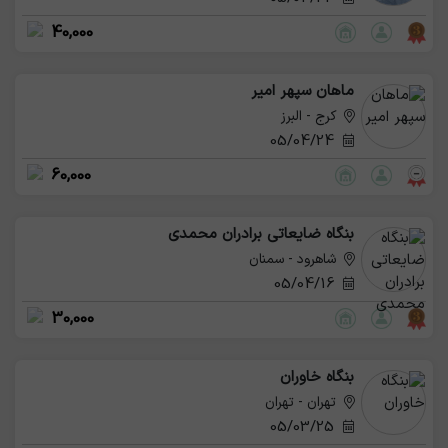
40,000
ماهان سپهر امیر
کرج - البرز
05/04/24
60,000
بنگاه ضایعاتی برادران محمدی
شاهرود - سمنان
05/04/16
30,000
بنگاه خاوران
تهران - تهران
05/03/25