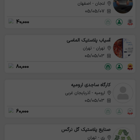
لنجان - اصفهان
05/05/07
40,000
آسیاب پلاستیک الماسی
تهران - تهران
05/05/03
80,000
کارگاه ساجدی ارومیه
ارومیه - آذربایجان غربی
05/05/03
60,000
صنایع پلاستیک گل نرگس
ری - تهران