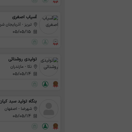
آسیاب اصغری
تبریز - آذربایجان شر
05/05/15
تولیدی روشنائی
نکا - مازندران
05/05/14
بنگاه تولید سبد کیان
شهرضا - اصفهان
05/05/14