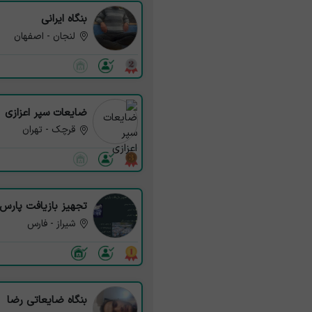
بنگاه ایرانی
لنجان - اصفهان
ضایعات سپر اعزازی
قرچک - تهران
تجهیز بازیافت پارس
شیراز - فارس
بنگاه ضایعاتی رضا