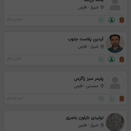
بنگاه ارزنده
شیراز - فارس
04/01/23
آیدین پلاست جنوب
شیراز - فارس
04/01/16
پلیمر سبز زاگرس
ممسنی - فارس
02/07/03
تولیدی نایلون باصری
شیراز - فارس