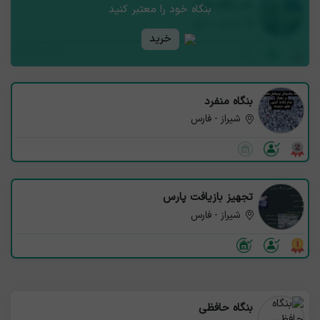
نام بنگاه شما
بنگاه خود را معتبر کنید
استان - شهر
خرید
1621090391
بنگاه منفرد
شیراز - فارس
تجهیز بازیافت پارس
شیراز - فارس
بنگاه حافظی