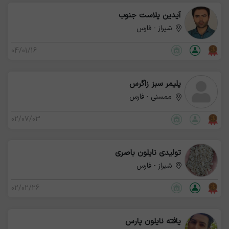
آیدین پلاست جنوب
شیراز - فارس
04/01/16
پلیمر سبز زاگرس
ممسنی - فارس
02/07/03
تولیدی نایلون باصری
شیراز - فارس
02/02/26
یافته نایلون پارس