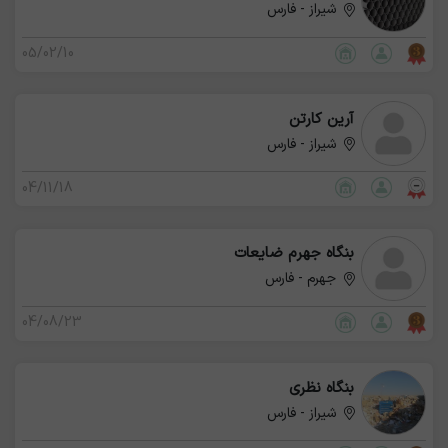
شیراز - فارس
05/02/10
آرین کارتن
شیراز - فارس
04/11/18
بنگاه جهرم ضایعات
جهرم - فارس
04/08/23
بنگاه نظری
شیراز - فارس