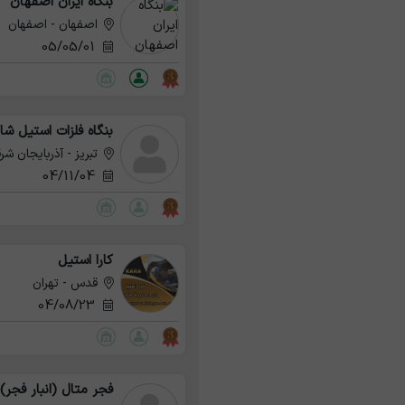
بنگاه ایران اصفهان
اصفهان - اصفهان
05/05/01
بنگاه فلزات استیل شا
تبریز - آذربایجان شر
04/11/04
کارا استیل
قدس - تهران
04/08/23
فجر متال (انبار فجر)