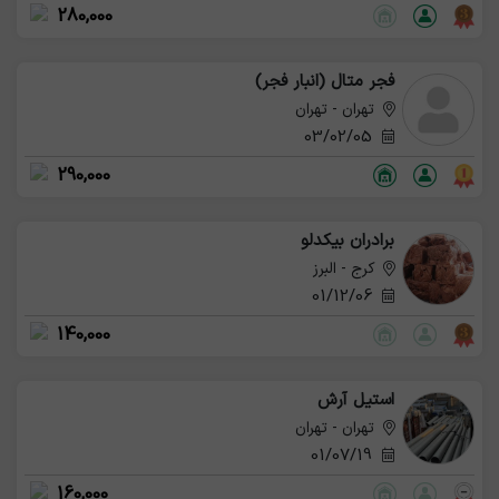
280,000
فجر متال (انبار فجر)
تهران - تهران
03/02/05
290,000
برادران بیکدلو
کرج - البرز
01/12/06
140,000
استیل آرش
تهران - تهران
01/07/19
160,000