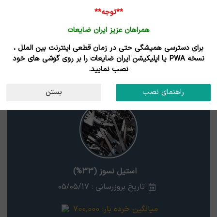
**توجه**
همراهان عزیز ایران ضایعات
برای دسترسی همیشگی حتی در زمان قطعی اینترنت بین الملل ،
نتایج جستجوی قیمت
نسخه PWA یا اپلیکیشن ایران ضایعات را بر روی گوشی های خود
نصب نمایید.
استیل نسوز (33%)
استان
راهنمای نصب
بستن
استیل نسوز (33%)
تاریخ بروزرسانی : 05/05/17
میانگین خرده بار:
700,000