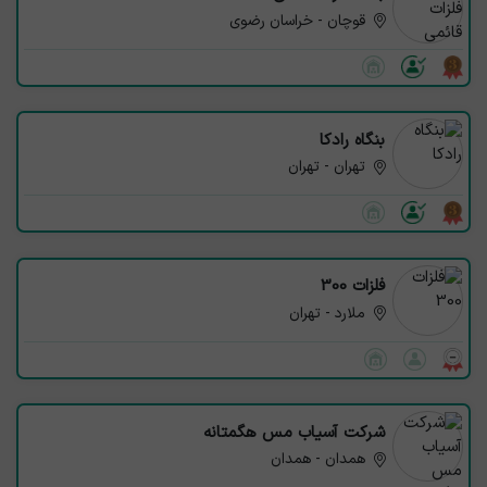
قوچان - خراسان رضوی
بنگاه رادکا
تهران - تهران
فلزات 300
ملارد - تهران
شرکت آسیاب مس هگمتانه
همدان - همدان