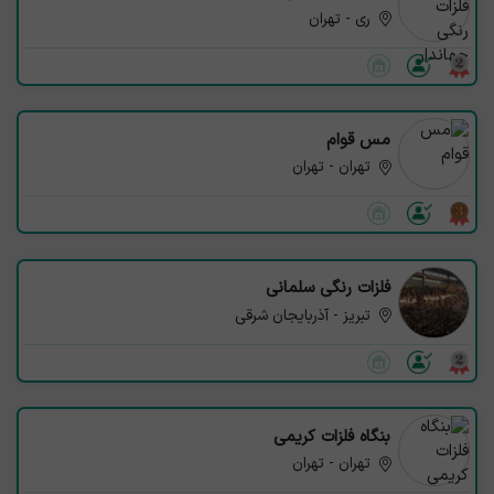
ری - تهران
مس قوام
تهران - تهران
فلزات رنگی سلمانی
تبریز - آذربایجان شرقی
بنگاه فلزات کریمی
تهران - تهران