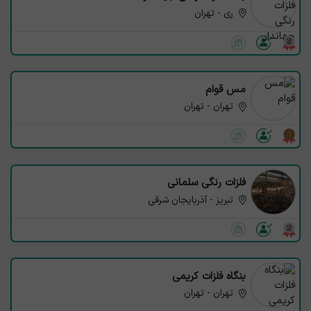
ری - تهران
مس قوام
تهران - تهران
فلزات رنگی سلمانی
تبریز - آذربایجان شرقی
بنگاه فلزات کریمی
تهران - تهران