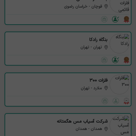
قوچان - خراسان رضوی
بنگاه رادکا
تهران - تهران
فلزات 300
ملارد - تهران
شرکت آسیاب مس هگمتانه
همدان - همدان