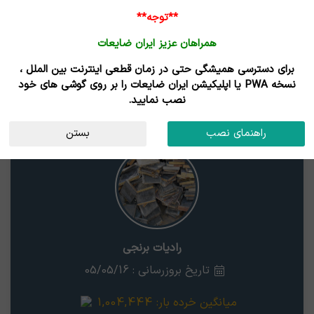
**توجه**
همراهان عزیز ایران ضایعات
برای دسترسی همیشگی حتی در زمان قطعی اینترنت بین الملل ،
نتایج جستجوی قیمت
نسخه PWA یا اپلیکیشن ایران ضایعات را بر روی گوشی های خود
نصب نمایید.
رادیات برنجی
استان
راهنمای نصب
بستن
رادیات برنجی
تاریخ بروزرسانی : 05/05/16
میانگین خرده بار:
1,004,444