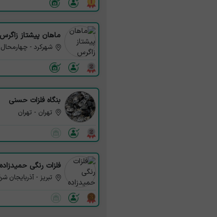
ماهان پیشتاز زاگرس
شهرکرد - چهارمحال 
بنگاه فلزات حسنی
تهران - تهران
فلزات رنگی حمیدزاده
تبریز - آذربایجان شر