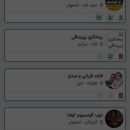
نجف آباد - اصفهان
ریختگری پیربداقی
اراک - مرکزی
فلزات قربانی و عبدی
نظرآباد - البرز
ذوب آلومینیوم کوشا
گلپایگان - اصفهان