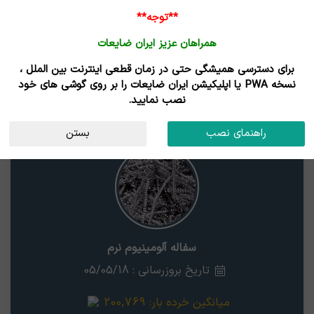
**توجه**
همراهان عزیز ایران ضایعات
برای دسترسی همیشگی حتی در زمان قطعی اینترنت بین الملل ،
نتایج جستجوی قیمت
نسخه PWA یا اپلیکیشن ایران ضایعات را بر روی گوشی های خود
نصب نمایید.
سفاله آلومینیوم نرم
استان
راهنمای نصب
بستن
سفاله آلومینیوم نرم
تاریخ بروزرسانی : 05/05/18
میانگین خرده بار:
200,769