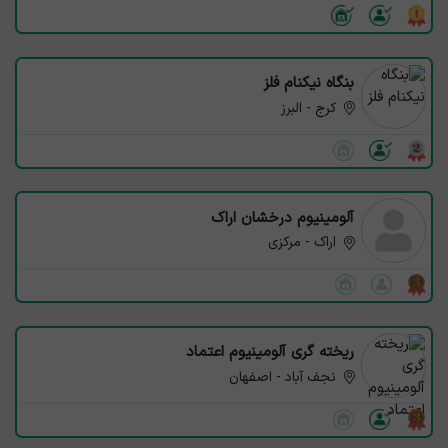
بنگاه نیکنام فلز
کرج - البرز
آلومینیوم درخشان اراک
اراک - مرکزی
ریخته گری آلومینیوم اعتماد
نجف آباد - اصفهان