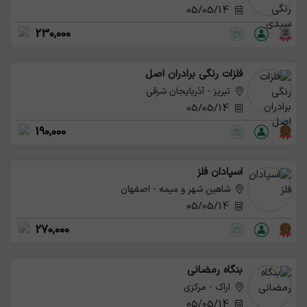
05/05/14
230,000
فلزات رنگی برادران اصل
تبریز - آذربایجان شرقی
05/05/14
190,000
اسپادان فلز
شاهین شهر و میمه - اصفهان
05/05/14
270,000
بنگاه رمضانی
اراک - مرکزی
05/05/14