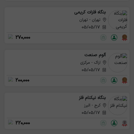
بنگاه فلزات کریمی
تهران - تهران
05/05/17
270,000
آلوم صنعت
اراک - مرکزی
05/05/17
200,000
بنگاه نیکنام فلز
کرج - البرز
05/05/17
220,000