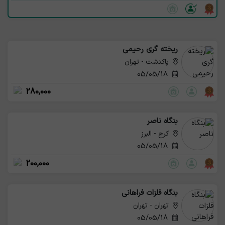
ریخته گری رحیمی
پاکدشت - تهران
05/05/18
280,000
بنگاه ناصر
کرج - البرز
05/05/18
200,000
بنگاه فلزات فراهانی
تهران - تهران
05/05/18