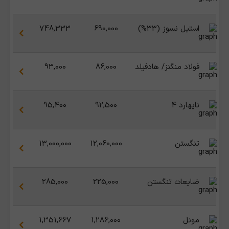
استیل نسوز (33%)
690,000
748,333
فولاد منگنز/ هادفیلد
86,000
93,000
نایهارد 4
92,500
95,400
تنگستن
12,060,000
13,000,000
ضایعات تنگستن
225,000
285,000
مونل
1,286,000
1,351,667