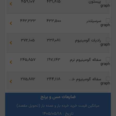
پیستون
431,815
459,107
سرسیلندر
433,500
463,333
رادیات آلومینیوم
336,081
372,105
سفاله آلومینیوم نرم
197,143
245,857
سفاله آلومینیوم خشک
244,118
275,882
ضایعات مس و برنج
میانگین قیمت خرید خرده بار و عمده بار (تحویل مقصد)
تاریخ : ۱۴۰۵/۰۵/۱۸