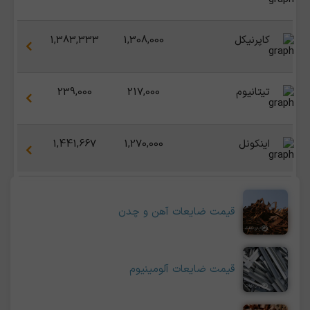
کاپرنیکل
1,308,000
1,383,333
تیتانیوم
217,000
239,000
اینکونل
1,270,000
1,441,667
قیمت ضایعات آهن و چدن
قیمت ضایعات آلومینیوم