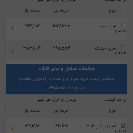
نوع
خرده بار
عمده بار
سرب نرم
257,357
293,103
سرب خشک
295,556
353,704
ضایعات استیل و سایر فلزات
میانگین قیمت خرید خرده بار و عمده بار (تحویل مقصد)
تاریخ : ۱۴۰۵/۰۵/۱۸
واحد قیمت
تومان به ازای هر کیلو
نوع
خرده بار
عمده بار
استیل نگیر 304
94,129
122,278