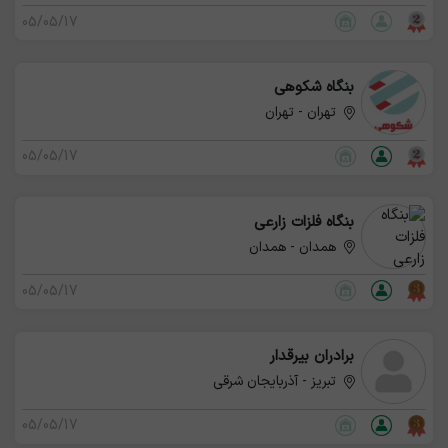
05/05/17
بنگاه شکوهی
تهران - تهران
05/05/17
بنگاه فلزات زارعی
همدان - همدان
05/05/17
برادران بیرقدار
تبریز - آذربایجان شرقی
05/05/17