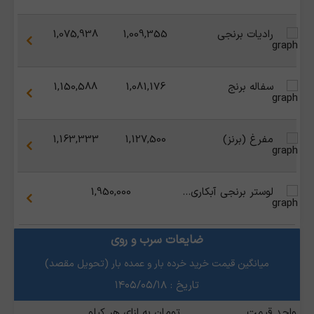
رادیات برنجی
1,009,355
1,075,938
سفاله برنج
1,081,176
1,150,588
مفرغ (برنز)
1,127,500
1,163,333
لوستر برنجی آبکاری طلا
1,950,000
ضایعات سرب و روی
میانگین قیمت خرید خرده بار و عمده بار (تحویل مقصد)
تاریخ : ۱۴۰۵/۰۵/۱۸
واحد قیمت
تومان به ازای هر کیلو