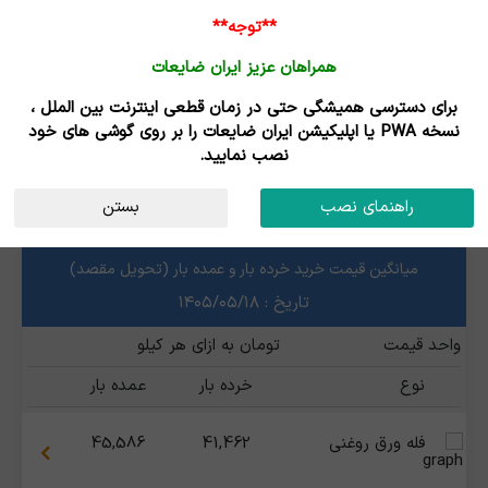
**توجه**
همراهان عزیز ایران ضایعات
برای دسترسی همیشگی حتی در زمان قطعی اینترنت بین الملل ،
نتایج جستجوی قیمت
نسخه PWA یا اپلیکیشن ایران ضایعات را بر روی گوشی های خود
نصب نمایید.
ضایعات فلزی
استان
راهنمای نصب
بستن
ضایعات آهن و چدن
میانگین قیمت خرید خرده بار و عمده بار (تحویل مقصد)
تاریخ : ۱۴۰۵/۰۵/۱۸
واحد قیمت
تومان به ازای هر کیلو
نوع
خرده بار
عمده بار
فله ورق روغنی
41,462
45,586