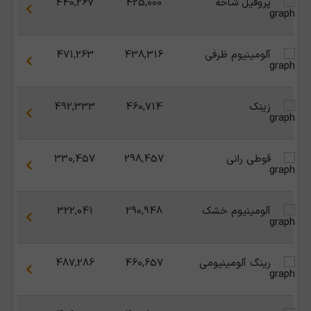
پروفیل شاخه
425,000
440,267
آلومینیوم ظرفی
438,316
471,263
زینک
460,714
492,333
قوطی رانی
298,457
330,457
آلومینیوم خشک
290,948
322,041
رینگ آلومینیومی
460,657
487,286