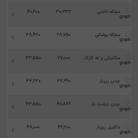
سفاله ناخنی
30,333
40,200
سفاله پوشالی
28,750
38,420
مکانیکی و ته کارگاهی
27,000
33,550
چدن ریزبار
36,690
44,230
چدن درشت بار
40,889
43,550
داکتیل ریزبار
46,200
48,000