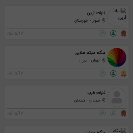
فلزات آرین
اهواز - خوزستان
05/05/17
بنگاه میثم ملایی
تهران - تهران
05/05/17
فلزات غرب
همدان - همدان
05/05/17
بنگاه مهزیار