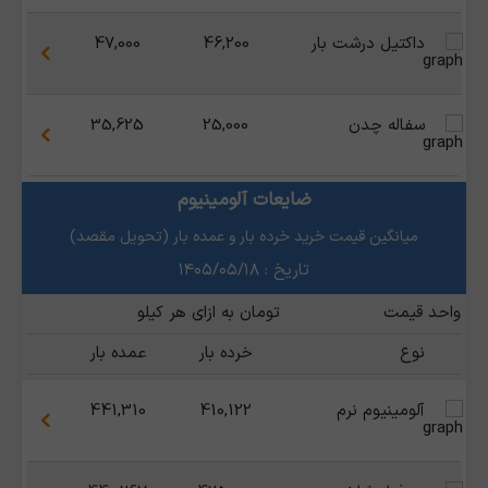
داکتیل درشت بار
46,200
47,000
سفاله چدن
25,000
35,625
ضایعات آلومینیوم
میانگین قیمت خرید خرده بار و عمده بار (تحویل مقصد)
تاریخ : ۱۴۰۵/۰۵/۱۸
واحد قیمت
تومان به ازای هر کیلو
نوع
خرده بار
عمده بار
آلومینیوم نرم
410,122
441,310