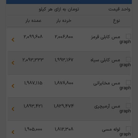
واحد قیمت
تومان به ازای هر کیلو
نوع
خرده بار
عمده بار
مس کابلی قرمز
2,006,800
2,099,608
مس کابلی سیاه
1,993,167
2,093,333
مس مخابراتی
1,878,800
1,987,115
مس آرمیچری
1,829,474
1,893,421
لوله مسی
1,812,308
1,905,000