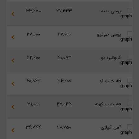
پرسی بدنه
27,333
33,250
پرسی خودرو
27,000
38,000
گالوانیزه نو
40,083
42,600
فله حلب نو
34,000
40,863
فله حلب کهنه
23,045
31,000
آهن آلیاژی
28,750
36,744