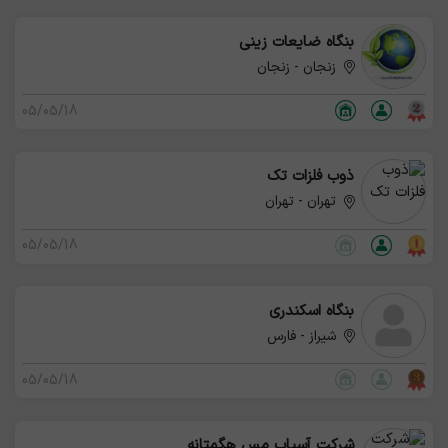
بنگاه ضایعات زینی
زنجان - زنجان
05/05/18
ذوب فلزات تک
تهران - تهران
05/05/18
بنگاه اسکندری
شیراز - فارس
05/05/18
شرکت آسیاب مس هگمتانه