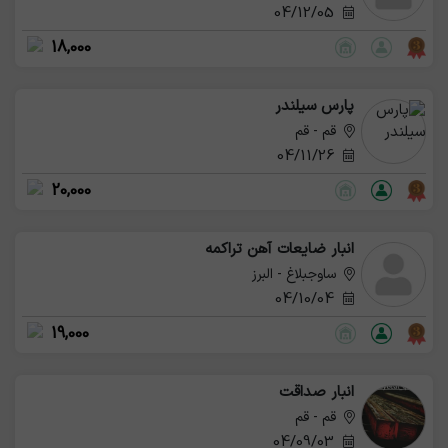
04/12/05
18,000
پارس سیلندر
قم - قم
04/11/26
20,000
انبار ضایعات آهن تراکمه
ساوجبلاغ - البرز
04/10/04
19,000
انبار صداقت
قم - قم
04/09/03