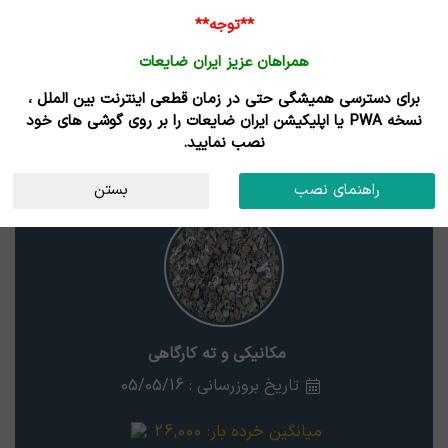
**توجه**
همراهان عزیز ایران ضایعات
برای دسترسی همیشگی حتی در زمان قطعی اینترنت بین الملل ،
نتایج جستجوی قیمت
نسخه PWA یا اپلیکیشن ایران ضایعات را بر روی گوشی های خود
نصب نمایید.
مکانیکی و ته کارگاهی
استان
راهنمای نصب
بستن
مکانیکی و ته کارگاهی
تاریخ بروزرسانی : 05/05/16
میانگین خرده بار:
26,000