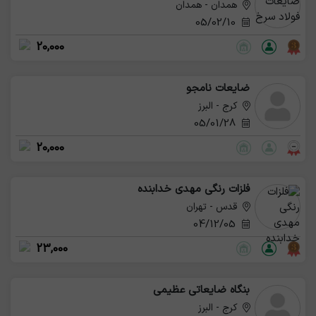
همدان - همدان
05/02/10
20,000
ضایعات نامجو
کرج - البرز
05/01/28
20,000
فلزات رنگی مهدی خدابنده
قدس - تهران
04/12/05
23,000
بنگاه ضایعاتی عظیمی
کرج - البرز