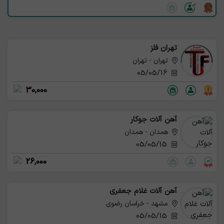
تهران فلز
تهران - تهران
05/05/16
30,000
آهن آلات جوکار
همدان - همدان
05/05/15
26,000
آهن آلات غلام جعفری
مشهد - خراسان رضوی
05/05/15