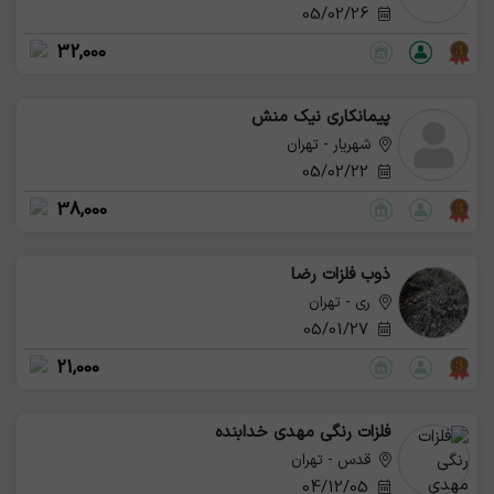
05/02/26
32,000
پیمانکاری نیک منش
شهریار - تهران
05/02/22
38,000
ذوب فلزات رضا
ری - تهران
05/01/27
21,000
فلزات رنگی مهدی خدابنده
قدس - تهران
04/12/05