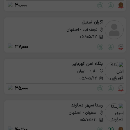
30,000
آذران استیل
نجف آباد - اصفهان
05/05/12
37,000
بنگاه اهن کهربایی
ملارد - تهران
05/05/12
35,000
رستا سپهر دماوند
اصفهان - اصفهان
05/05/11
40,200