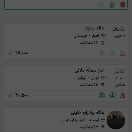
خالد بداوی
اهواز - خوزستان
05/05/15
28,000
انبار سفاله ملائی
تهران - تهران
05/05/14
40,500
بنگاه برادران خلیلی
ارومیه - آذربایجان غربی
05/05/13