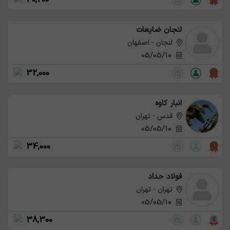
لنجان ضایعات
لنجان - اصفهان
05/05/10
32,000
انبار کاوه
قدس - تهران
05/05/10
34,000
فولاد حداد
تهران - تهران
05/05/10
38,300