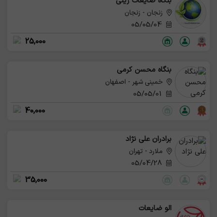
بنگاه ضایعات زینی
زنجان - زنجان
05/05/04
25,000
بنگاه محسن کرمی
خمینی شهر - اصفهان
05/05/01
40,000
برادران علی نژاد
ملارد - تهران
05/04/28
35,000
الو ضایعات