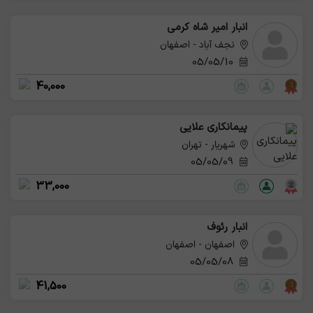
انبار امیر شاه کرمی
نجف آباد - اصفهان
05/05/10
40,000
پیمانکاری علایی
شهریار - تهران
05/05/09
33,000
انبار رئوف
اصفهان - اصفهان
05/05/08
41,500