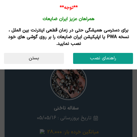
**توجه**
همراهان عزیز ایران ضایعات
برای دسترسی همیشگی حتی در زمان قطعی اینترنت بین الملل ،
نتایج جستجوی قیمت
نسخه PWA یا اپلیکیشن ایران ضایعات را بر روی گوشی های خود
نصب نمایید.
سفاله ناخنی
استان
راهنمای نصب
بستن
سفاله ناخنی
تاریخ بروزرسانی : 05/05/16
میانگین خرده بار:
28,000