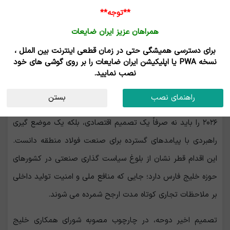
**توجه**
همراهان عزیز ایران ضایعات
برای دسترسی همیشگی حتی در زمان قطعی اینترنت بین الملل ،
نسخه PWA یا اپلیکیشن ایران ضایعات را بر روی گوشی های خود
تصمیم قطر برای افزایش تعرفه واردات میلگرد
نصب نمایید.
افزایش تعرفه
راهنمای نصب
بستن
واردات میلگرد و مفتول در قطر از ۵ درصد به ۱۰ درصد در سال
۲۰۲۶ را باید نه صرفاً یک تصمیم اقتصادی، بلکه یک موضع‌ گیری
راهبردی با پیامدهای گسترده برای صنعت فولاد منطقه دانست.
این اقدام قطر نشان از بلوغ سیاست ‌گذاری صنعتی در کشورهای
حوزه خلیج فارس دارد؛ جایی که منافع ملی و امنیت تولید داخلی
بر ملاحظات تجاری کوتاه‌ مدت ارجح شمرده می ‌شوند.
تصمیم اخیر دوحه، در چارچوب مصوبه شورای همکاری خلیج