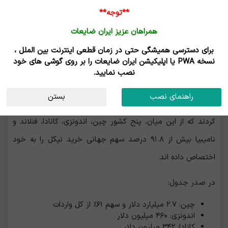
**توجه**
همراهان عزیز ایران ضایعات
برای دسترسی همیشگی حتی در زمان قطعی اینترنت بین الملل ،
نسخه PWA یا اپلیکیشن ایران ضایعات را بر روی گوشی های خود
برترین واردکنندگان نیکل در جهان
نصب نمایید.
داده ‌ها
راهنمای نصب
بستن
نشان می‌دهد در سال ۲۰۲۴ تنها ۴۶ کشور اقدام به واردات نیکل
کردند که از این میان، پنج کشور چین، اندونزی، کانادا، فنلاند و
نامیبیا بیش از ۹۱.۸ درصد سهم جهانی خرید نیکل را به خود
اختصاص داده اند.
در صدر جدول:
چین: ۲.۷ میلیارد دلار و سهم ۶۱٪ از کل واردات
اندونزی: ۴۶۰ میلیون دلار
کانادا: ۳۴۲ میلیون دلار