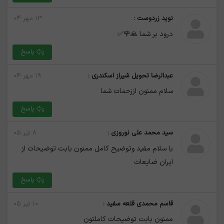
نوید زردوست :
۱۳ مهر ۰۴
درود بر شما 🙏🌹✅
پاسخ
عبدالرضا تحویل شیراز اسکندری :
۱۹ مهر ۰۴
سلام ممنون اززحمات شما
پاسخ
سید محمد علی نوروزی :
۸ تیر ۰۵
با سلام مفید وتوضیح کامل ممنون بابت توضیحات از
ایران ضایعات
پاسخ
قاسم محمدی قلعه سفید :
۱۰ تیر ۰۵
ممنون بابت توضیحات کاملتون