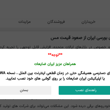
خریداران
فروشندگان
مزایدات
بورسی ایران از صعود قیمت مس
 خصوص در بازارهای ایالات متحده، افزایش قابل توجهی را تجربه کرده
**توجه**
یمت ها بلکه بر تمام صنعت فلزات و سهام مربوط به آن سایه افکنده ا
همراهان عزیز ایران ضایعات
د قیمت بهره ‌مند نشده ‌اند و چه عواملی بر این مسئله تأثیرگذار هستند
برای دسترسی همیشگی حتی در زمان قطعی اینترنت
یا اپلیکیشن ایران ضایعات را بر روی گوشی های خود نصب نمایید.
راهنمای نصب
بستن
قیمت مس در بازار کامکس آمری
خودروهای برقی دیده شود. این مشکلات می‌تواند برای شرکت های تولید کنن